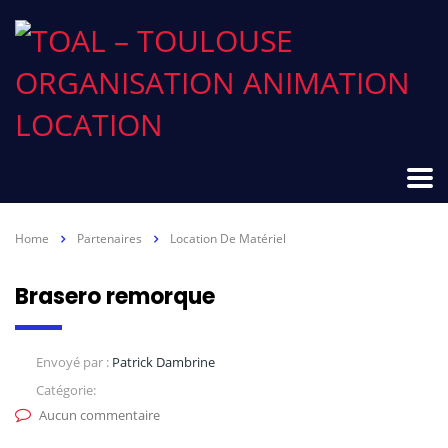
Home
Partenaires
Location De Matériel
Brasero remorque
Envoyé par :
Patrick Dambrine
Catégorie:
Aucun commentaire