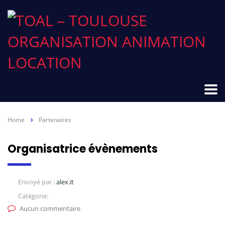
Home
Partenaires
Organisatrice évènements
Envoyé par :
alex.it
Catégorie:
Aucun commentaire