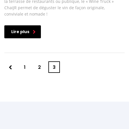
la terrasse de restaurants ou publique, le « Wine Truck »
ChaiJR permet de déguster le vin de façon originale,
conviviale et nomade !
Lire plus
1
2
3